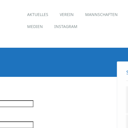
Hauptmenü
Zum
AKTUELLES
VEREIN
MANNSCHAFTEN
Inhalt
springen
MEDIEN
INSTAGRAM