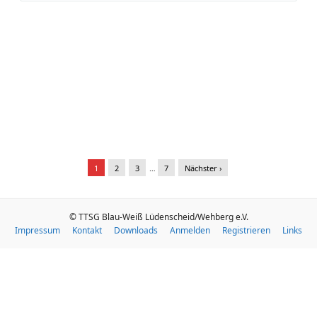
1
2
3
…
7
Nächster ›
© TTSG Blau-Weiß Lüdenscheid/Wehberg e.V.
Impressum
Kontakt
Downloads
Anmelden
Registrieren
Links