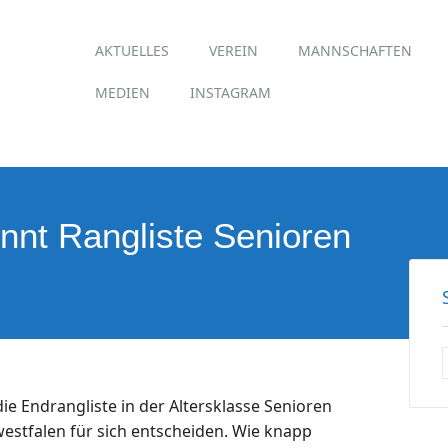
Hauptmenü
Zum
AKTUELLES
VEREIN
MANNSCHAFTEN
Inhalt
springen
MEDIEN
INSTAGRAM
nnt Rangliste Senioren
ie Endrangliste in der Altersklasse Senioren
estfalen für sich entscheiden. Wie knapp