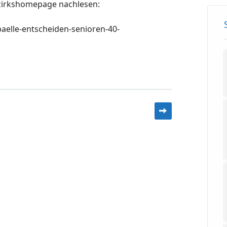
ezirkshomepage nachlesen:
baelle-entscheiden-senioren-40-
n