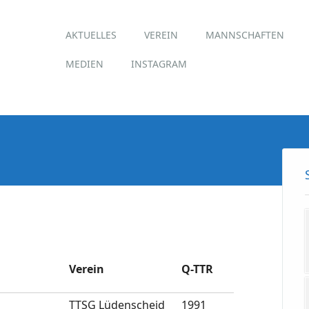
Hauptmenü
Zum
AKTUELLES
VEREIN
MANNSCHAFTEN
Inhalt
springen
MEDIEN
INSTAGRAM
Verein
Q-TTR
TTSG Lüdenscheid
1991