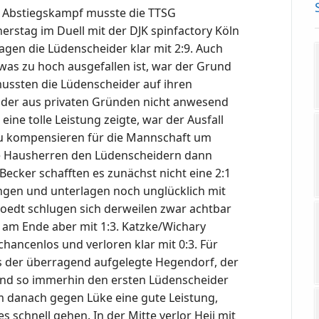
m Abstiegskampf musste die TTSG
stag im Duell mit der DJK spinfactory Köln
agen die Lüdenscheider klar mit 2:9. Auch
was zu hoch ausgefallen ist, war der Grund
 mussten die Lüdenscheider auf ihren
n, der aus privaten Gründen nicht anwesend
ine tolle Leistung zeigte, war der Ausfall
zu kompensieren für die Mannschaft um
ie Hausherren den Lüdenscheidern dann
ecker schafften es zunächst nicht eine 2:1
ngen und unterlagen noch unglücklich mit
Doedt schlugen sich derweilen zwar achtbar
am Ende aber mit 1:3. Katzke/Wichary
ancenlos und verloren klar mit 0:3. Für
ss der überragend aufgelegte Hegendorf, der
nd so immerhin den ersten Lüdenscheider
im danach gegen Lüke eine gute Leistung,
 es schnell gehen. In der Mitte verlor Hejj mit