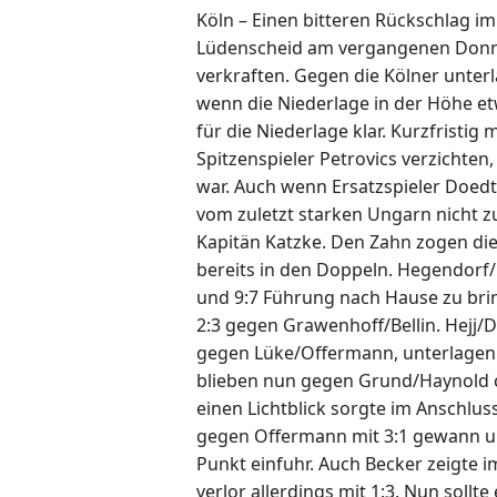
Köln – Einen bitteren Rückschlag i
Lüdenscheid am vergangenen Donner
verkraften. Gegen die Kölner unterl
wenn die Niederlage in der Höhe et
für die Niederlage klar. Kurzfristig
Spitzenspieler Petrovics verzichte
war. Auch wenn Ersatzspieler Doedt e
vom zuletzt starken Ungarn nicht 
Kapitän Katzke. Den Zahn zogen d
bereits in den Doppeln. Hegendorf/B
und 9:7 Führung nach Hause zu bri
2:3 gegen Grawenhoff/Bellin. Hejj/
gegen Lüke/Offermann, unterlagen 
blieben nun gegen Grund/Haynold ch
einen Lichtblick sorgte im Anschlu
gegen Offermann mit 3:1 gewann u
Punkt einfuhr. Auch Becker zeigte 
verlor allerdings mit 1:3. Nun sollte