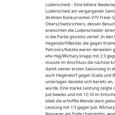
Lüdenscheid – Eine bittere Niederl
Lüdenscheid am vergangenen Samsta
direkten Konkurrenten VTV Freier G
Oberschiedsrichters, dessen Besuc
erwischten die Lüdenscheider einen
in die Partie glücklos verlief. In 
Hegendorf/Becker, die gegen Kräm
Petrovics/Katzke waren derweilen g
ehe Hejj/Wichary knapp mit 2:3 gege
musste im Anschluss die nächste k
damit seinen ersten Saisonsieg in d
auch Hegendorf gegen Scalia und Be
unterlagen deutete sich bereits an,
würde. Eine starke Leistung zeigte
Jud bewies und mit 12:10 im Entsch
blieb die erhoffte Wende dann jedoc
Leistung mit 1:3 gegen Jud. WIchary
Nassauer am Ende chancenlos, wodur