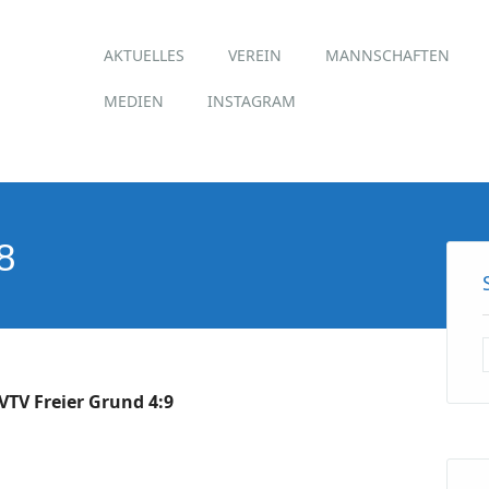
Hauptmenü
Zum
AKTUELLES
VEREIN
MANNSCHAFTEN
Inhalt
springen
MEDIEN
INSTAGRAM
8
VTV Freier Grund 4:9