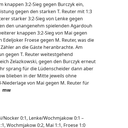
nem knappen 3:2-Sieg gegen Burczyk ein,
istung gegen den starken T. Reuter mit 1:3
iterer starker 3:2-Sieg von Lenke gegen
n den unangenehm spielenden Agardouh
 weiterer knappen 3:2-Sieg von Mai gegen
on Edeljoker Froese gegen M. Reuter, was die
 Zähler an die Gäste heranbrachte. Am
un gegen T. Reuter weitestgehend
leich Zelazkowski, gegen den Burczyk erneut
ehr sprang für die Lüdenscheider dann aber
 blieben in der Mitte jeweils ohne
3-Niederlage von Mai gegen M. Reuter für
.
mw
Mai/Nocker 0:1, Lenke/Wochmjakow 0:1 –
1:1, Wochmjakow 0:2, Mai 1:1, Froese 1:0