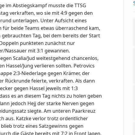
age im Abstiegskampf musste die TTSG
g verkraften, wo sie mit 4:9 gegen den
rund unterlagen. Unter Aufsicht eines
h für beide Teams etwas überraschend kam,
 gebrauchten Tag, bei dem bereits der Start
den Doppeln punkteten zunächst nur
er/Nassauer mit 3:1 gewannen.
egen Scalia/Jud weitestgehend chancenlos,
n Hassel/Jung verlieren sollten. Petrovics
nappe 2:3-Niederlage gegen Krämer, der
er Rückrunde feierte, verkraften. Als dann
cker gegen Hassel jeweils mit 1:3
 dass es an diesem Tag nichts zu holen geben
 dann jedoch Hejj der starke Nerven gegen
eidungssatz siegte. Am unteren Paarkreuz
h aus. Katzke verlor trotz ordentlicher
 blieb trotz eines Satzgewinns gegen
ch die Gäste bereits mit 7:2 in Front lagen.